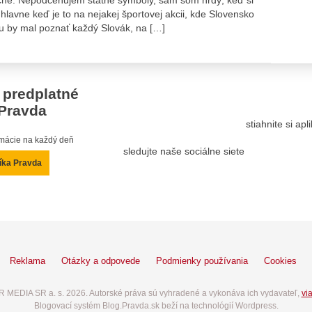
avne keď je to na nejakej športovej akcii, kde Slovensko
u by mal poznať každý Slovák, na […]
 predplatné
Pravda
stiahnite si ap
ormácie na každý deň
sledujte naše sociálne siete
íka Pravda
Reklama
Otázky a odpovede
Podmienky používania
Cookies
 MEDIA SR a. s. 2026. Autorské práva sú vyhradené a vykonáva ich vydavateľ,
via
Blogovací systém Blog.Pravda.sk beží na technológií Wordpress.