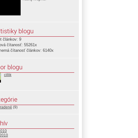
tistiky blogu
t článkov: 9
ová čítanosť: 55261x
merná čítanosť článkov: 6140x
or blogu
cillik
egórie
radené
(9)
hív
2010
 2010