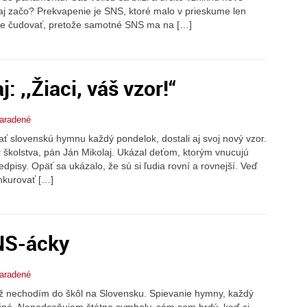
. aj začo? Prekvapenie je SNS, ktoré malo v prieskume len
ane čudovať, pretože samotné SNS ma na […]
: ,,Žiaci, váš vzor!“
aradené
ť slovenskú hymnu každý pondelok, dostali aj svoj nový vzor.
r školstva, pán Ján Mikolaj. Ukázal deťom, ktorým vnucujú
edpisy. Opäť sa ukázalo, že sú si ľudia rovní a rovnejší. Veď
onkurovať […]
NS-ácky
aradené
ž nechodím do škôl na Slovensku. Spievanie hymny, každý
očné. Nepodceňujem štátne symboly, sám som hrdý, keď si