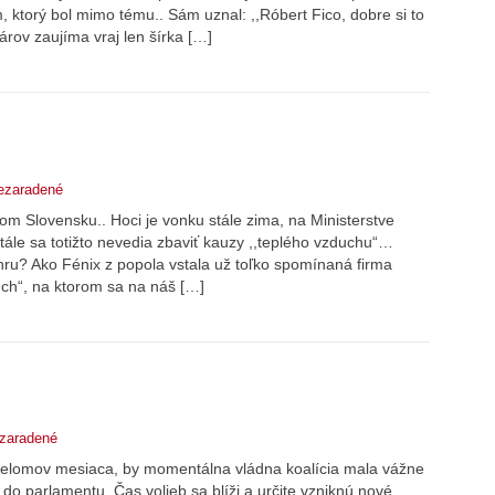
ktorý bol mimo tému.. Sám uznal: ,,Róbert Fico, dobre si to
nárov zaujíma vraj len šírka […]
ezaradené
lom Slovensku.. Hoci je vonku stále zima, na Ministerstve
tále sa totižto nevedia zbaviť kauzy ,,teplého vzduchu“…
hru? Ako Fénix z popola vstala už toľko spomínaná firma
duch“, na ktorom sa na náš […]
zaradené
elomov mesiaca, by momentálna vládna koalícia mala vážne
do parlamentu. Čas volieb sa blíži a určite vzniknú nové