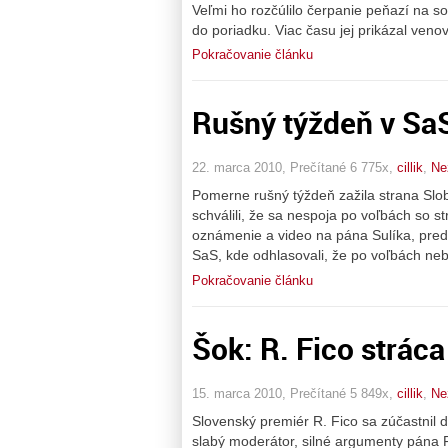
Veľmi ho rozčúlilo čerpanie peňazí na so
do poriadku. Viac času jej prikázal ven
Pokračovanie článku
Rušný týždeň v Sa
22. marca 2010, Prečítané 6 775x,
cillik
,
Ne
Pomerne rušný týždeň zažila strana Slo
schválili, že sa nespoja po voľbách so st
oznámenie a video na pána Sulíka, preds
SaS, kde odhlasovali, že po voľbách ne
Pokračovanie článku
Šok: R. Fico strác
15. marca 2010, Prečítané 5 849x,
cillik
,
Ne
Slovenský premiér R. Fico sa zúčastnil
slabý moderátor, silné argumenty pána F