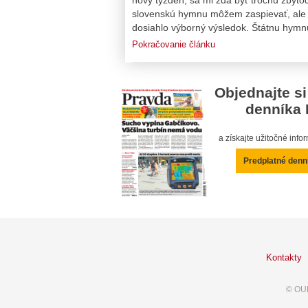
slovenskú hymnu môžem zaspievať, ale hl
dosiahlo výborný výsledok. Štátnu hymn
Pokračovanie článku
Objednajte si
denníka 
a získajte užitočné inf
Predplatné denn
Kontakty
© OUR