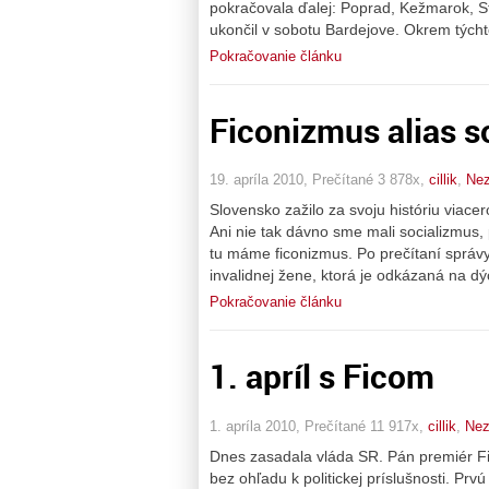
pokračovala ďalej: Poprad, Kežmarok, S
ukončil v sobotu Bardejove. Okrem týcht
Pokračovanie článku
Ficonizmus alias so
19. apríla 2010, Prečítané 3 878x,
cillik
,
Nez
Slovensko zažilo za svoju históriu viac
Ani nie tak dávno sme mali socializmus, 
tu máme ficonizmus. Po prečítaní správy o
invalidnej žene, ktorá je odkázaná na dý
Pokračovanie článku
1. apríl s Ficom
1. apríla 2010, Prečítané 11 917x,
cillik
,
Nez
Dnes zasadala vláda SR. Pán premiér Fic
bez ohľadu k politickej príslušnosti. Prv