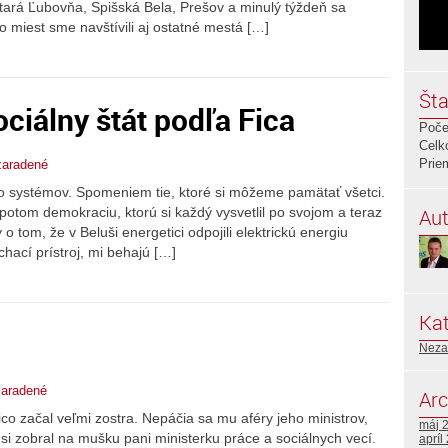
tará Ľubovňa, Spišská Bela, Prešov a minulý týždeň sa
o miest sme navštívili aj ostatné mestá […]
Šta
ciálny štát podľa Fica
Poče
Celk
Prie
aradené
ero systémov. Spomeniem tie, ktoré si môžeme pamätať všetci.
Aut
potom demokraciu, ktorú si každý vysvetlil po svojom a teraz
 tom, že v Beluši energetici odpojili elektrickú energiu
chací prístroj, mi behajú […]
Kat
Neza
aradené
Arc
o začal veľmi zostra. Nepáčia sa mu aféry jeho ministrov,
máj 
ú si zobral na mušku pani ministerku práce a sociálnych vecí.
apríl