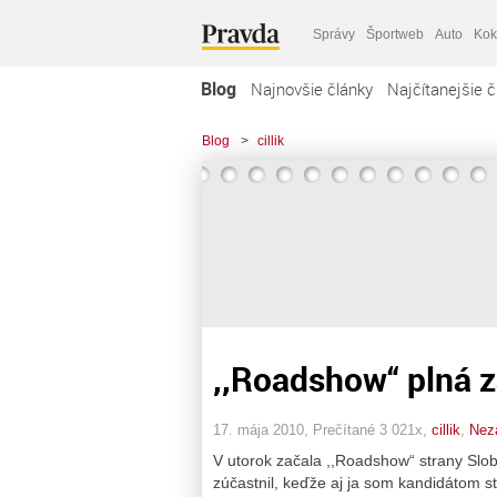
Správy
Športweb
Auto
Kok
Blog
Najnovšie články
Najčítanejšie č
Blog
>
cillik
,,Roadshow“ plná z
17. mája 2010, Prečítané 3 021x,
cillik
,
Nez
V utorok začala ,,Roadshow“ strany Slob
zúčastnil, keďže aj ja som kandidátom st