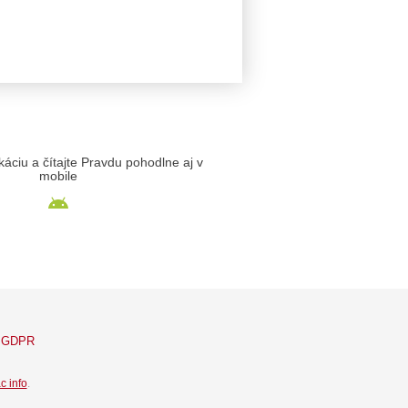
likáciu a čítajte Pravdu pohodlne aj v
mobile
GDPR
c info
.