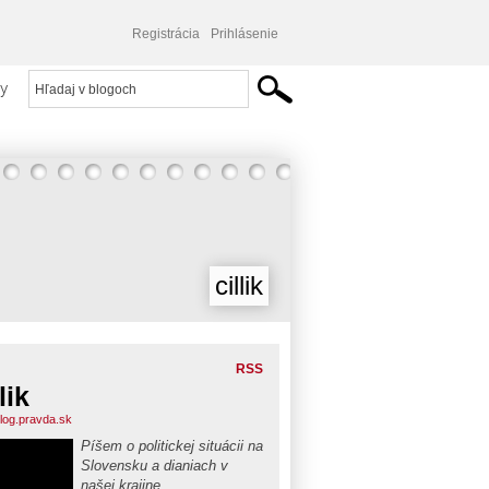
Registrácia
Prihlásenie
y
cillik
RSS
lik
.blog.pravda.sk
Píšem o politickej situácii na
Slovensku a dianiach v
našej krajine.