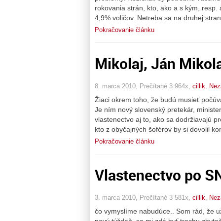
rokovania strán, kto, ako a s kým, resp
4,9% voličov. Netreba sa na druhej str
Pokračovanie článku
Mikolaj, Ján Mikolaj
8. marca 2010, Prečítané 3 964x,
cillik
,
Nez
Žiaci okrem toho, že budú musieť počúva
Je ním nový slovenský pretekár, ministe
vlastenectvo aj to, ako sa dodržiavajú pr
kto z obyčajných šoférov by si dovolil k
Pokračovanie článku
Vlastenectvo po S
3. marca 2010, Prečítané 3 581x,
cillik
,
Nez
čo vymyslíme nabudúce.. Som rád, že u
nový týždeň, sa mi zdá byť trochu zbyt