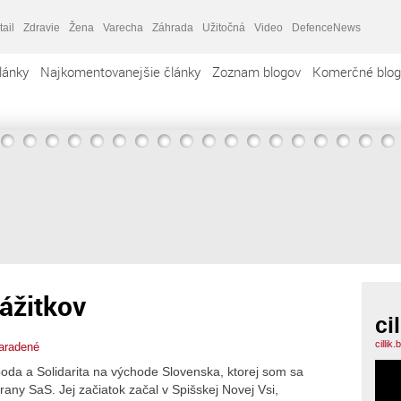
tail
Zdravie
Žena
Varecha
Záhrada
Užitočná
Video
DefenceNews
lánky
Najkomentovanejšie články
Zoznam blogov
Komerčné blog
ážitkov
cil
cillik
aradené
oda a Solidarita na východe Slovenska, ktorej som sa
rany SaS. Jej začiatok začal v Spišskej Novej Vsi,