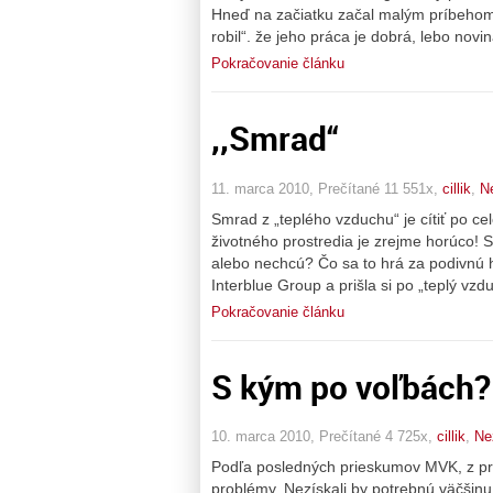
Hneď na začiatku začal malým príbehom, 
robil“. že jeho práca je dobrá, lebo novi
Pokračovanie článku
,,Smrad“
11. marca 2010, Prečítané 11 551x,
cillik
,
N
Smrad z „teplého vzduchu“ je cítiť po ce
životného prostredia je zrejme horúco! S
alebo nechcú? Čo sa to hrá za podivnú 
Interblue Group a prišla si po „teplý vz
Pokračovanie článku
S kým po voľbách?
10. marca 2010, Prečítané 4 725x,
cillik
,
Ne
Podľa posledných prieskumov MVK, z pr
problémy. Nezískali by potrebnú väčšinu 