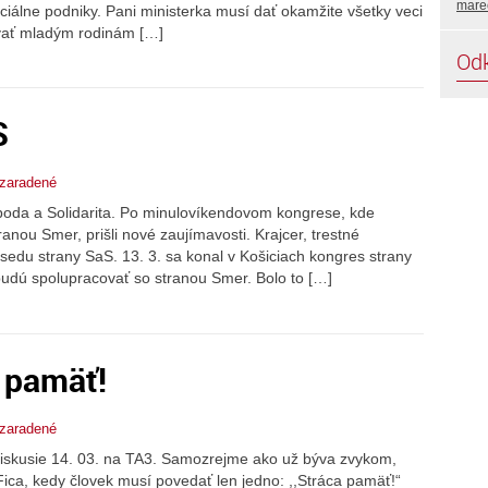
mare
ciálne podniky. Pani ministerka musí dať okamžite všetky veci
ovať mladým rodinám […]
Od
S
zaradené
boda a Solidarita. Po minulovíkendovom kongrese, kde
ranou Smer, prišli nové zaujímavosti. Krajcer, trestné
edu strany SaS. 13. 3. sa konal v Košiciach kongres strany
budú spolupracovať so stranou Smer. Bolo to […]
a pamäť!
zaradené
 diskusie 14. 03. na TA3. Samozrejme ako už býva zvykom,
ica, kedy človek musí povedať len jedno: ,,Stráca pamäť!“